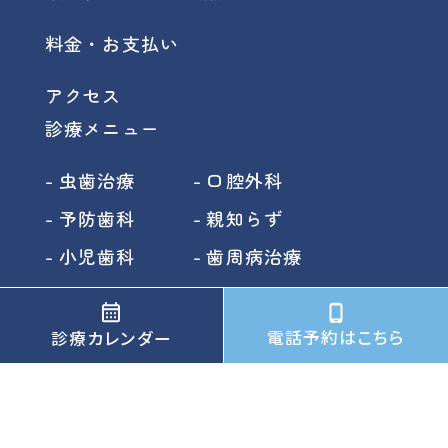
料金・お支払い
アクセス
診療メニュー
虫歯治療
口腔外科
予防歯科
親知らず
小児歯科
歯周病治療
ホワイトニング
インプラント
矯正歯科
根管治療
電話予約はこちら
診療カレンダー
審美歯科
入れ歯
レーザー治療
噛み合わせ
訪問歯科
顎関節症