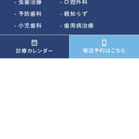
虫歯治療
口腔外科
予防歯科
親知らず
小児歯科
歯周病治療
ホワイトニング
インプラント
矯正歯科
根管治療
電話予約はこちら
診療カレンダー
審美歯科
入れ歯
レーザー治療
噛み合わせ
訪問歯科
顎関節症
福島県国見町の歯医者｜国見歯科口腔外科